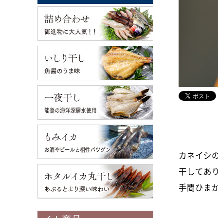
カネイシ
干してあ
手間ひま