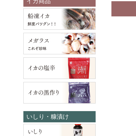
イカ商品
いしり・糠漬け