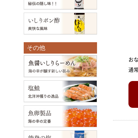
その他
お
通