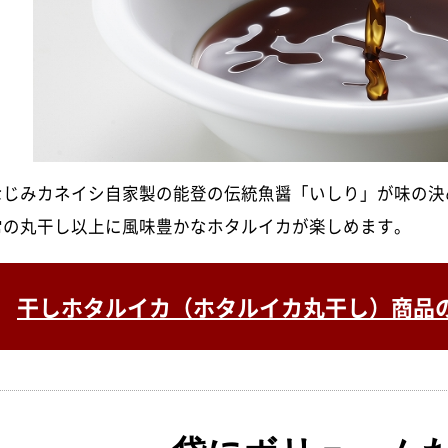
なじみカネイシ自家製の能登の伝統魚醤「いしり」が味の決
常の丸干し以上に風味豊かなホタルイカが楽しめます。
干しホタルイカ（ホタルイカ丸干し）商品