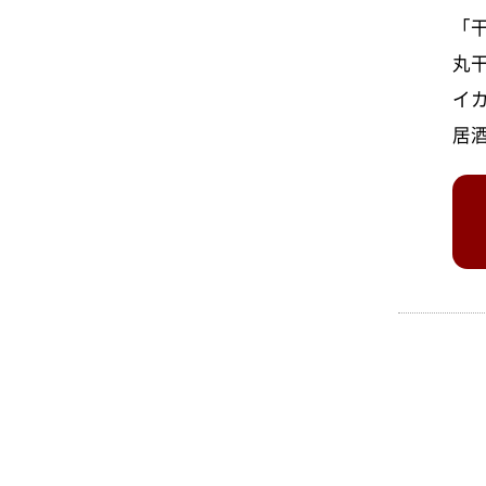
「
丸
イ
居