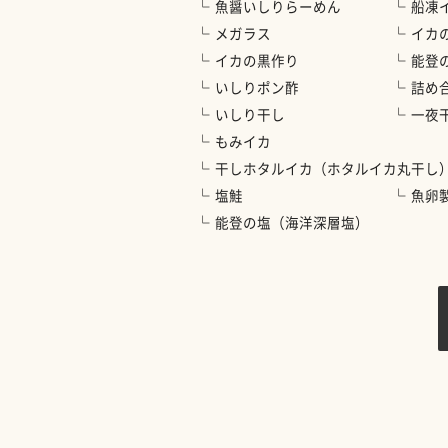
魚醤いしりらーめん
船凍
メガラス
イカ
イカの黒作り
能登
いしりポン酢
詰め
いしり干し
一夜
もみイカ
干しホタルイカ（ホタルイカ丸干し
塩鮭
魚卵
能登の塩（海洋深層塩）