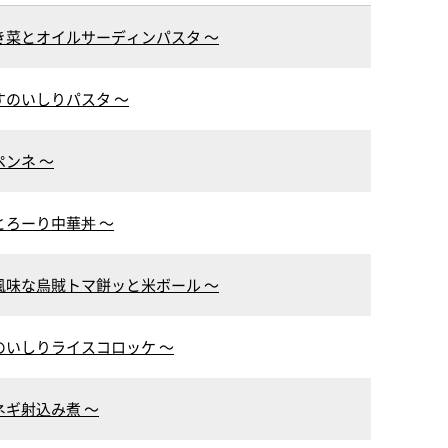
き菜とオイルサーディンパスタ ～
すのいしりパスタ ～
ンネ ～
とろーり中華丼 ～
風味な烏賊トマ餅ッと米ボール ～
のいしりライスコロッケ ～
ネギ射込み煮 ～