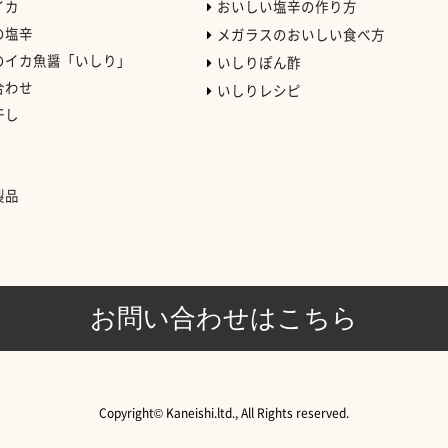
イカ
おいしい塩辛の作り方
の塩辛
メガラスのおいしい食べ方
のイカ魚醤「いしり」
いしりぽん酢
合わせ
いしりレシピ
干し
）
製品
お問い合わせはこちら
Copyright© Kaneishi.ltd., All Rights reserved.