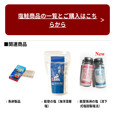
塩鮭商品の一覧とご購入はこち
らから
■関連商品
魚卵製品
能登の塩（海洋深層
能登珠洲の塩（流下
塩）
式塩田製塩法）