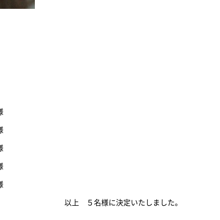
様
様
様
様
様
以上 ５名様に決定いたしました。