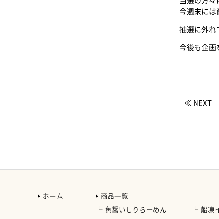
当選の方々
今週末には
抽選に外れ
今後も企画
≪ NEXT
ホーム
商品一覧
魚醤いしりらーめん
船凍