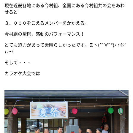
現在近畿各地にある今村組、全国にある今村組共の会をあわ
せると
３．０００をこえるメンバーをかかえる。
今村組の驚愕、感動のパフォーマンス！
とても迫力があって素晴らしかったです。∑ヽ(*ﾟ∀ﾟ*)ﾉ ｲｲｼﾞ
ｬﾅｰｲ
そして・・・
カラオケ大会では