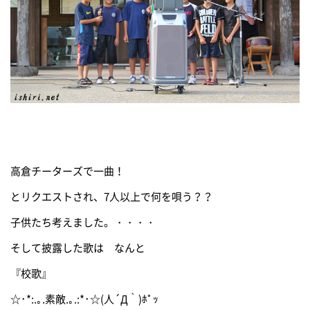
高倉チーターズで一曲！
とリクエストされ、7人以上で何を唄う？？
子供たち考えました。・・・・
そして披露した歌は なんと
『校歌』
☆･*:.｡.素敵.｡.:*･☆(人´Д｀)ﾎﾟｯ