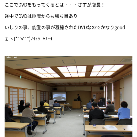
ここでDVDをもってくるとは・・・さすが店長！
途中でDVDは睡魔からも勝ち目あり
いしりの事、能登の事が凝縮されたDVDなのでかなりgood
∑ヽ(*ﾟ∀ﾟ*)ﾉｲｲｼﾞｬﾅｰｲ