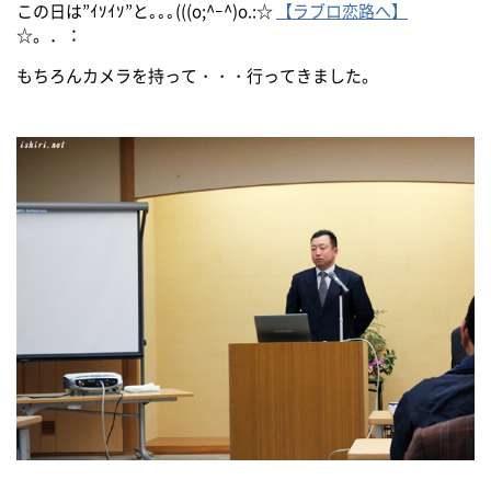
この日は”ｲｿｲｿ”と｡｡｡(((o;^ｰ^)o.:☆
【ラブロ恋路へ】
☆。．：
もちろんカメラを持って・・・行ってきました。