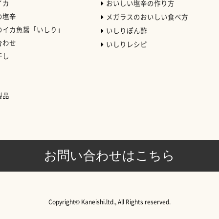
イカ
おいしい塩辛の作り方
の塩辛
メガラスのおいしい食べ方
のイカ魚醤「いしり」
いしりぽん酢
合わせ
いしりレシピ
干し
）
製品
お問い合わせはこちら
Copyright© Kaneishi.ltd., All Rights reserved.