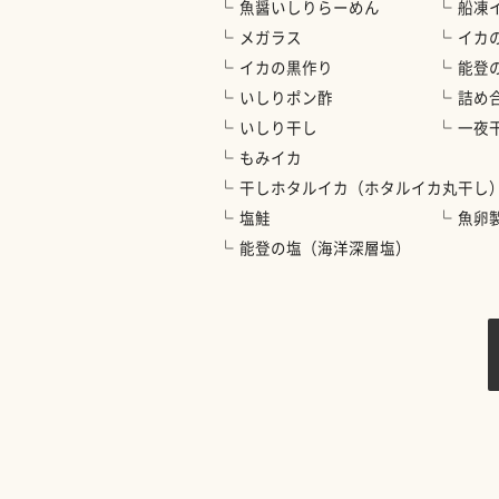
魚醤いしりらーめん
船凍
メガラス
イカ
イカの黒作り
能登
いしりポン酢
詰め
いしり干し
一夜
もみイカ
干しホタルイカ（ホタルイカ丸干し
塩鮭
魚卵
能登の塩（海洋深層塩）