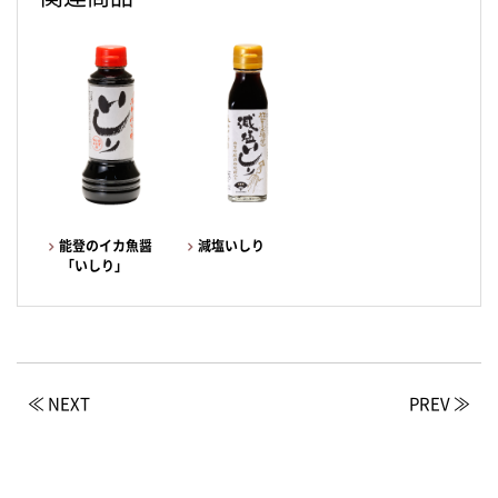
能登のイカ魚醤
減塩いしり
「いしり」
≪ NEXT
PREV ≫