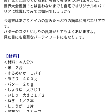
位」などと謳っているお店も有り興味をひかれますよね。
世界大会優勝！とは言わないまでも自宅でオリジナルのパエ
リアに挑戦してみては如何でしょうか？
今週末はあさりとイカの旨みたっぷりの簡単和風パエリアで
す。
バターのコクといしりの風味がとてもよくあいますよ。
見た目にも豪華なパーティフードにもなります。
【材料】
＜材料：４人分＞
・米 ２合
・するめいか １パイ
・あさり ４００ｇ
・バター ２０ｇ
・しょうゆ 大さじ１
・いしり 大さじ１／２
・ねぎ １／２本
・しょうが １片
・昆布だし ２カップ