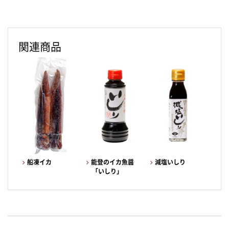
関連商品
船凍イカ
能登のイカ魚醤
減塩いしり
「いしり」