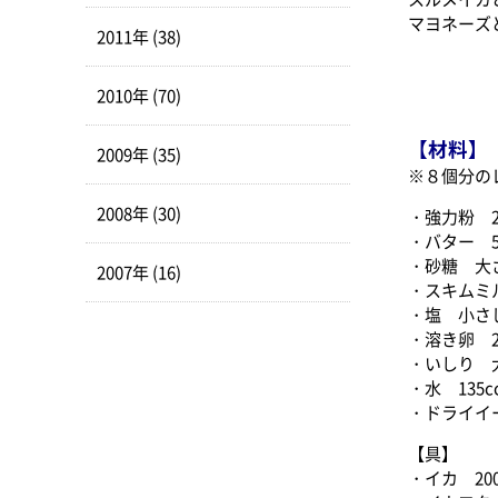
マヨネーズ
2011年 (38)
2010年 (70)
【材料】
2009年 (35)
※８個分の
2008年 (30)
・強力粉 2
・バター 5
・砂糖 大
2007年 (16)
・スキムミ
・塩 小さじ
・溶き卵 2
・いしり 
・水 135c
・ドライイ
【具】
・イカ 20