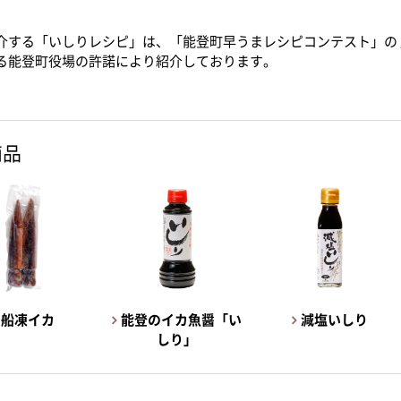
介する「いしりレシピ」は、「能登町早うまレシピコンテスト」の
る能登町役場の許諾により紹介しております。
商品
船凍イカ
能登のイカ魚醤「い
減塩いしり
しり」