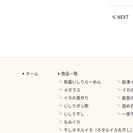
≪ NEXT
ホーム
商品一覧
魚醤いしりらーめん
船凍
メガラス
イカ
イカの黒作り
能登
いしりポン酢
詰め
いしり干し
一夜
もみイカ
干しホタルイカ（ホタルイカ丸干し