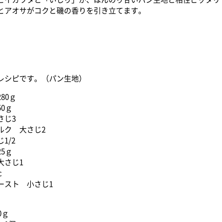
とアオサがコクと磯の香りを引き立てます。
レシピです。（パン生地）
80ｇ
0ｇ
さじ3
ルク 大さじ2
1/2
5ｇ
大さじ1
c
ースト 小さじ1
0ｇ