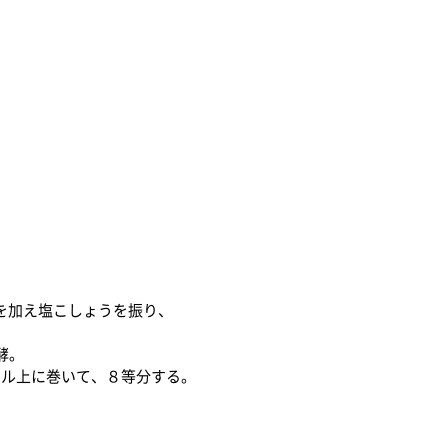
を加え塩こしょうを振り、
酵。
ール上に巻いて、８等分する。
。