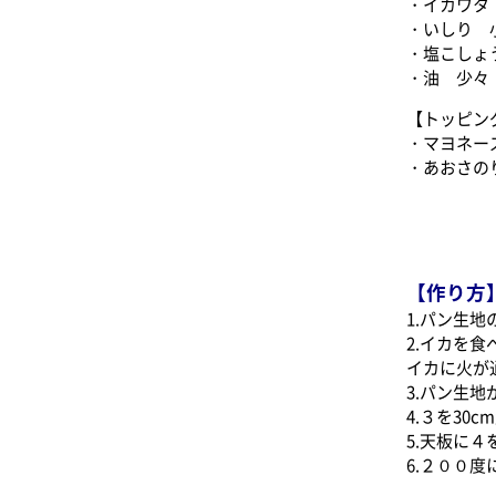
・イカワタ
・いしり 
・塩こしょ
・油 少々
【トッピン
・マヨネー
・あおさの
【作り方
1.パン生
2.イカを
イカに火が
3.パン生
4.３を3
5.天板に
6.２００