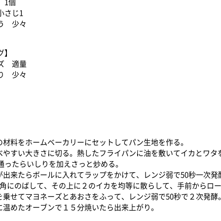
 1個
小さじ1
う 少々
グ】
ズ 適量
り 少々
】
地の材料をホームベーカリーにセットしてパン生地を作る。
食べやすい大きさに切る。熱したフライパンに油を敷いてイカとワタ
通ったらいしりを加えさっと炒める。
地が出来たらボールに入れてラップをかけて、レンジ弱で50秒一次発
0cm角にのばして、その上に２のイカを均等に散らして、手前からロ
４を乗せてマヨネーズとあおさをふって、レンジ弱で50秒で２次発酵
度に温めたオーブンで１５分焼いたら出来上がり。