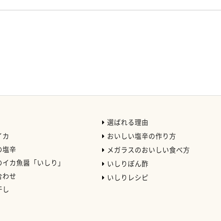
選ばれる理由
イカ
おいしい塩辛の作り方
の塩辛
メガラスのおいしい食べ方
のイカ魚醤「いしり」
いしりぽん酢
合わせ
いしりレシピ
干し
）