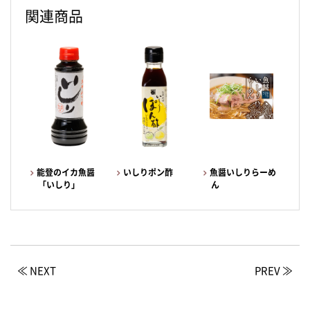
関連商品
能登のイカ魚醤
いしりポン酢
魚醤いしりらーめ
「いしり」
ん
≪ NEXT
PREV ≫