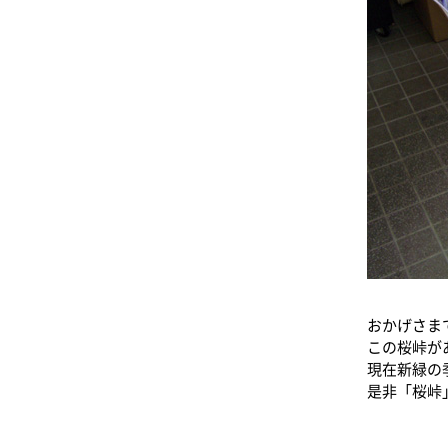
おかげさま
この桜峠が
現在新緑の
是非「桜峠