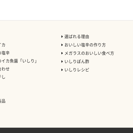
選ばれる理由
イカ
おいしい塩辛の作り方
の塩辛
メガラスのおいしい食べ方
のイカ魚醤「いしり」
いしりぽん酢
合わせ
いしりレシピ
干し
）
製品