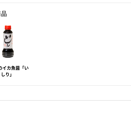
商品
のイカ魚醤「い
しり」