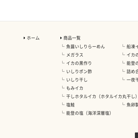
ホーム
商品一覧
魚醤いしりらーめん
船凍
メガラス
イカ
イカの黒作り
能登
いしりポン酢
詰め
いしり干し
一夜
もみイカ
干しホタルイカ（ホタルイカ丸干し
塩鮭
魚卵
能登の塩（海洋深層塩）