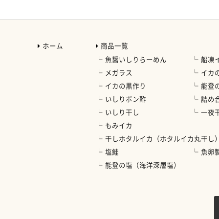
ホーム
商品一覧
魚醤いしりらーめん
船凍
メガラス
イカ
イカの黒作り
能登
いしりポン酢
詰め
いしり干し
一夜
もみイカ
干しホタルイカ（ホタルイカ丸干し
塩鮭
魚卵
能登の塩（海洋深層塩）