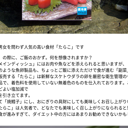
男女を問わず人気の高い食材「たらこ」です
）の際に、ご飯のおかず。何を想像されますか？
メインディッシュ」にはお肉や魚などを添えられると思いますが、
のような魚卵製品も、ちょっとご飯に添えただけで食が進む「副菜
販売する「たらこ」は新鮮なスケトウダラの卵を厳密な衛生管理の
品で、着色料を使用していない無着色のものを仕入れております。
どよい塩加減で
を引き立てます。
て「焼鱈子」にし、おにぎりの具財にしても美味しくお召し上がり
たらこ」は人気者で、どなたでも美味しく召し上がりになられると
食が進みすぎて、ダイエット中の方にはあまりお勧めできないかも