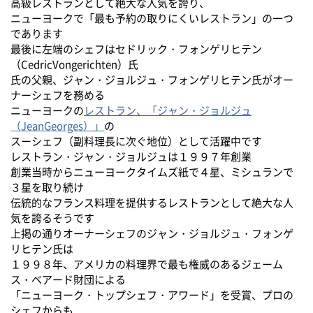
高級レストランとして絶大な人気を誇り、
ニューヨークで「最も予約の取りにくいレストラン」の一つ
であります
最後に左端のシェフはセドリック・フォンゲリヒテン
（CedricVongerichten）氏
氏の父親、ジャン・ジョルジュ・フォンゲリヒテン氏がオー
ナーシェフを務める
ニューヨークの
レストラン、「ジャン・ジョルジュ
（JeanGeorges）」
の
スーシェフ（副料理長に次ぐ地位）として活躍中です
レストラン・ジャン・ジョルジュは１９９７年創業
創業当時からニューヨークタイムズ紙で４星、ミシュランで
３星を取り続け
伝統的なフランス料理を提供するレストランとして絶大な人
気を誇るそうです
上掲の通りオーナーシェフのジャン・ジョルジュ・フォンゲ
リヒテン氏は
１９９８年、アメリカの料理界で最も権威のあるジェーム
ス・ベアード財団による
「ニューヨーク・トップシェフ・アワード」を受賞、プロの
シェフからも