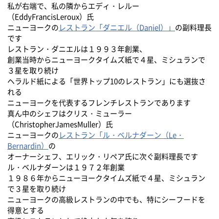
私が右端で、私の隣からエディ・レルー
（EddyFrancisLeroux）氏
ニューヨークの
レストラン「ダニエル（Daniel）」
の副料理長
です
レストラン・ダニエルは１９９３年創業、
創業当時からニューヨークタイムズ紙で４星、ミシュランで
３星を取り続け
ヘラルド紙による「世界トップ10のレストラン」にも選抜さ
れる
ニューヨークを代表するフレンチレストランであります
真ん中のシェフはクリス・ミューラー
（ChristopherJamesMuller）氏
ニューヨークの
レストラン「ル・ベルナダーン（Le・
Bernardin）
の
オーナーシェフ、エリック・リペア氏に次ぐ副料理長です
ル・ベルナダーンは１９７２年創業
１９８６年からニューヨークタイムズ紙で４星、ミシュラン
で３星を取り続け
ニューヨークの高級レストランの中でも、特にシーフードを
得意とする