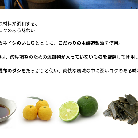
原材料が調和する、
コクのある味わい
カネイシのいしり
とともに、
こだわりの本醸造醤油
を使用。
類
は、酸度調整のための
添加物が入っていないものを厳選
して使用
昆布のダシ
をたっぷりと使い、爽快な風味の中に深いコクのある味