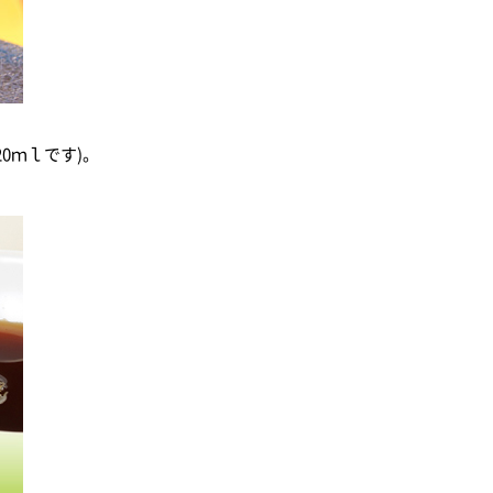
0ｍｌです)。