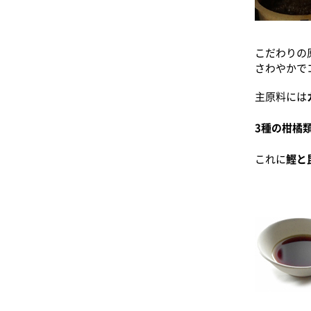
こだわりの
さわやかで
主原料には
3種の柑橘
これに
鰹と