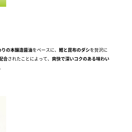
わりの本醸造醤油
をベースに、
鰹と昆布のダシ
を贅沢に
配合
されたことによって、
爽快で深いコクのある味わい
。