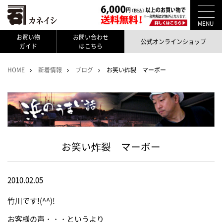
MENU
お買い物
お問い合わせ
公式オンラインショップ
ガイド
はこちら
HOME
新着情報
ブログ
お笑い炸裂 マーボー
お笑い炸裂 マーボー
2010.02.05
竹川です!(^^)!
お客様の声・・・というより