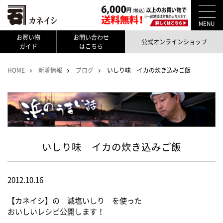
MENU
お買い物
お問い合わせ
公式オンラインショップ
ガイド
はこちら
HOME
新着情報
ブログ
いしり味 イカの炊き込みご飯
いしり味 イカの炊き込みご飯
2012.10.16
【カネイシ】の 減塩いしり を使った
おいしいレシピ公開します！