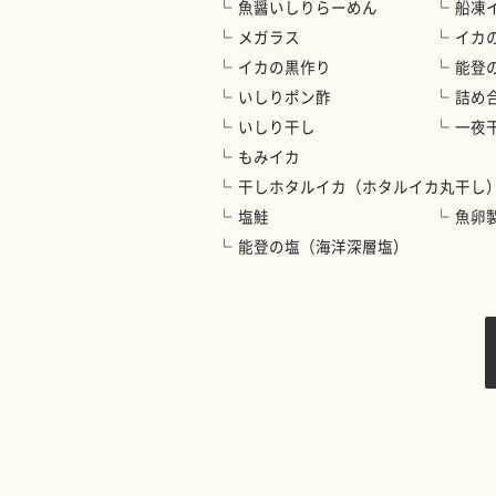
魚醤いしりらーめん
船凍
メガラス
イカ
イカの黒作り
能登
いしりポン酢
詰め
いしり干し
一夜
もみイカ
干しホタルイカ（ホタルイカ丸干し
塩鮭
魚卵
能登の塩（海洋深層塩）