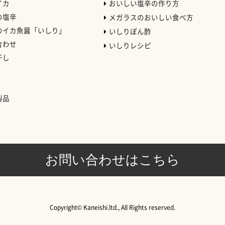
イカ
おいしい塩辛の作り方
の塩辛
メガラスのおいしい食べ方
のイカ魚醤「いしり」
いしりぽん酢
合わせ
いしりレシピ
干し
）
製品
お問い合わせはこちら
Copyright© Kaneishi.ltd., All Rights reserved.