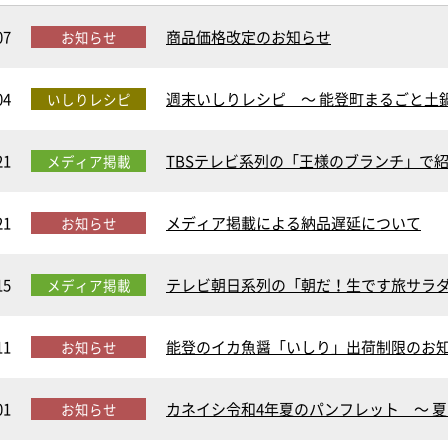
07
商品価格改定のお知らせ
お知らせ
04
週末いしりレシピ ～ 能登町まるごと土鍋
いしりレシピ
21
TBSテレビ系列の「王様のブランチ」で
メディア掲載
21
メディア掲載による納品遅延について
お知らせ
15
テレビ朝日系列の「朝だ！生です旅サラ
メディア掲載
11
能登のイカ魚醤「いしり」出荷制限のお
お知らせ
01
カネイシ令和4年夏のパンフレット ～ 夏
お知らせ