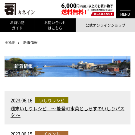
MENU
お買い物
お問い合わせ
公式オンラインショップ
ガイド
はこちら
HOME
新着情報
2023.06.16
いしりレシピ
週末いしりレシピ ～ 能登町水菜としらすのいしりパス
タ ～
2023.06.15
イベント