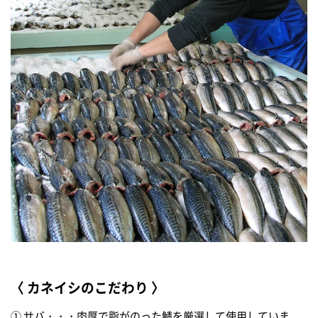
〈 カネイシのこだわり 〉
① サバ・・・肉厚で脂がのった鯖を厳選して使用していま