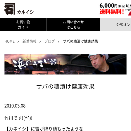
お買い物
お問い合わせ
公式オン
ガイド
はこちら
HOME
新着情報
ブログ
サバの糠漬け健康効果
サバの糠漬け健康効果
2010.03.08
竹川です!(^^)!
【カネイシ】に雪が降り積もったような