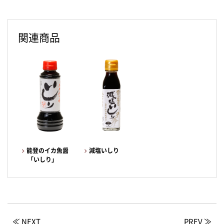
関連商品
能登のイカ魚醤
減塩いしり
「いしり」
≪ NEXT
PREV ≫