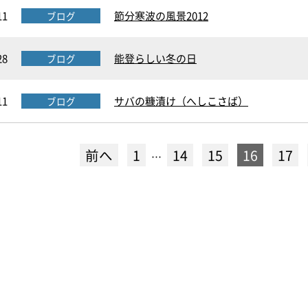
11
節分寒波の風景2012
ブログ
28
能登らしい冬の日
ブログ
11
サバの糠漬け（へしこさば）
ブログ
前へ
1
14
15
16
17
…