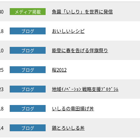
30
魚醤「いしり」を世界に発信
メディア掲載
18
おいしいレシピ
ブログ
10
能登に春を告げる伴旗祭り
ブログ
25
桜2012
ブログ
23
地域ｲﾉﾍﾞｰｼｮﾝ 戦略支援ﾌﾟﾛｸﾞﾗﾑ
ブログ
18
いしるの竜田揚げ丼
ブログ
14
鶏とろいしる丼
ブログ