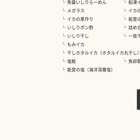
魚醤いしりらーめん
船凍
メガラス
イカ
イカの黒作り
能登
いしりポン酢
詰め
いしり干し
一夜
もみイカ
干しホタルイカ（ホタルイカ丸干し
塩鮭
魚卵
能登の塩（海洋深層塩）