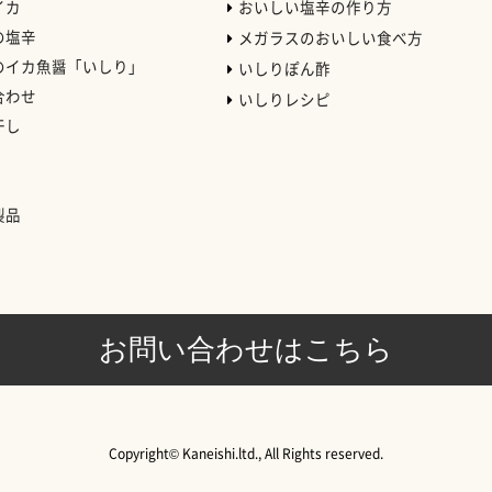
イカ
おいしい塩辛の作り方
の塩辛
メガラスのおいしい食べ方
のイカ魚醤「いしり」
いしりぽん酢
合わせ
いしりレシピ
干し
）
製品
お問い合わせはこちら
Copyright© Kaneishi.ltd., All Rights reserved.